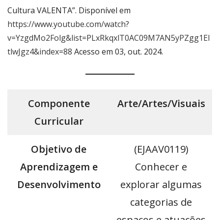
Cultura VALENTA”. Disponível em
https://www.youtube.com/watch?
v=YzgdMo2Folg&list=PLxRkqxlT0AC09M7AN5yPZgg1EI
tlwJgz4&index=88
Acesso em 03, out. 2024.
Componente
Arte/Artes/Visuais
Curricular
Objetivo de
(EJAAV0119)
Aprendizagem e
Conhecer e
Desenvolvimento
explorar algumas
categorias de
espaços e atuações