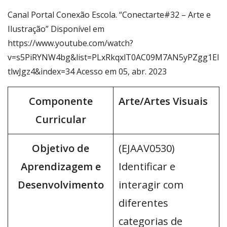
Canal Portal Conexão Escola. “Conectarte#32 – Arte e
Ilustração” Disponível em
https://www.youtube.com/watch?
v=s5PiRYNW4bg&list=PLxRkqxlT0AC09M7AN5yPZgg1EI
tlwJgz4&index=34 Acesso em 05, abr. 2023
Componente
Arte/Artes Visuais
Curricular
Objetivo de
(EJAAV0530)
Aprendizagem e
Identificar e
Desenvolvimento
interagir com
diferentes
categorias de