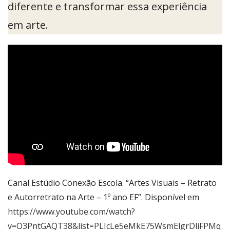
diferente e transformar essa experiência
em arte.
Canal Estúdio Conexão Escola. “Artes Visuais – Retrato
e Autorretrato na Arte – 1º ano EF”. Disponível em
https://www.youtube.com/watch?
v=O3PntGAQT38&list=PLIcLe5eMkE75WsmElgrDliFPMq