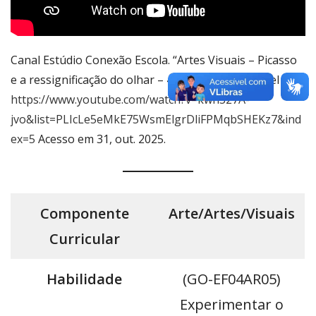
Canal Estúdio Conexão Escola. “Artes Visuais – Picasso
e a ressignificação do olhar – 4º ano EF”. Disponível em
https://www.youtube.com/watch?v=kwn327A-
jvo&list=PLIcLe5eMkE75WsmElgrDliFPMqbSHEKz7&ind
ex=5
Acesso em 31, out. 2025.
Componente
Arte/Artes/Visuais
Curricular
Habilidade
(GO-EF04AR05)
Experimentar o