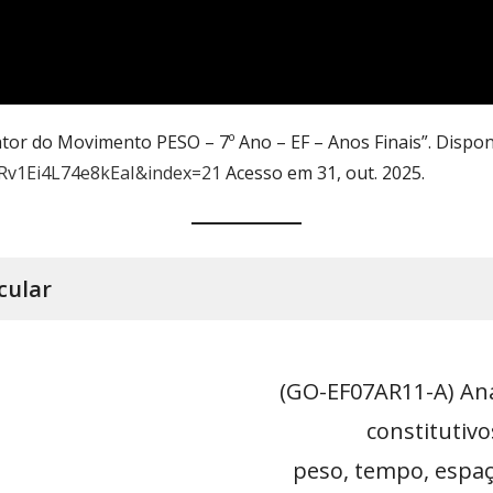
ator do Movimento PESO – 7º Ano – EF – Anos Finais”. Dispo
v1Ei4L74e8kEaI&index=21
Acesso em 31, out. 2025.
cular
(GO-EF07AR11-A) Ana
constitutiv
peso, tempo, espaço