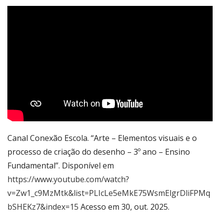
Canal Conexão Escola. “Arte – Elementos visuais e o
processo de criação do desenho – 3º ano – Ensino
Fundamental”. Disponível em
https://www.youtube.com/watch?
v=Zw1_c9MzMtk&list=PLIcLe5eMkE75WsmElgrDliFPMq
bSHEKz7&index=15
Acesso em 30, out. 2025.