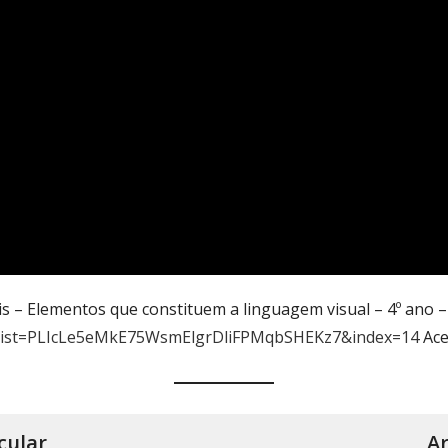
ais – Elementos que constituem a linguagem visual – 4º ano 
0&list=PLIcLe5eMkE75WsmElgrDliFPMqbSHEKz7&index=14
Ace
cular
Ar