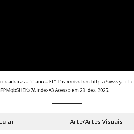
rincadeiras – 2º ano – EF”. Disponível em
https://www.youtu
liFPMqbSHEKz7&index=3
Acesso em 29, dez. 2025.
cular
Arte/Artes Visuais