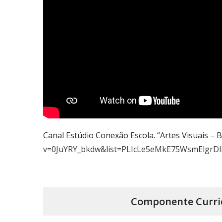
Canal Estúdio Conexão Escola. “Artes Visuais – B
v=0JuYRY_bkdw&list=PLIcLe5eMkE75WsmElgrD
Componente
Curri