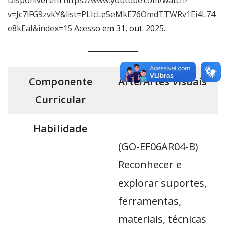
Disponível em
https://www.youtube.com/watch?
v=Jc7lFG9zvkY&list=PLIcLe5eMkE76OmdTTWRv1Ei4L74
e8kEaI&index=15
Acesso em 31, out. 2025.
Componente
Arte/Artes Visuais
Curricular
Habilidade
(GO-EF06AR04-B)
Reconhecer e
explorar suportes,
ferramentas,
materiais, técnicas