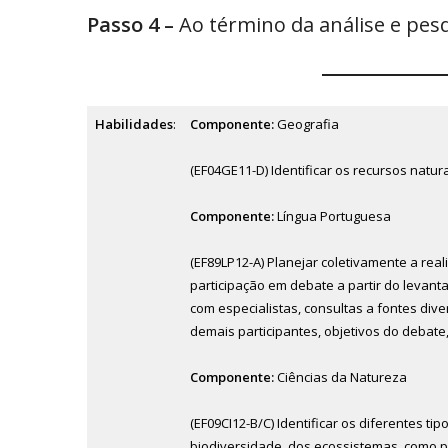
Passo 4 –
Ao término da análise e pesq
Habilidades
:
Componente:
Geografia
(EF04GE11-D) Identificar os recursos nat
Componente:
Língua Portuguesa
(EF89LP12-A) Planejar coletivamente a rea
participação em debate a partir do levan
com especialistas, consultas a fontes dive
demais participantes, objetivos do debate
Componente:
Ciências da Natureza
(EF09CI12-B/C) Identificar os diferentes t
biodiversidade, dos ecossistemas, como p