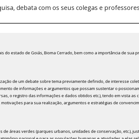
uisa, debata com os seus colegas e professores
urais do estado de Goiás, Bioma Cerrado, bem como a importância de sua 
lização de um debate sobre tema previamente definido, de interesse colet
tamento de informações e argumentos que possam sustentar o posicionam
rsas, o registro das informações e dados obtidos etc.), tendo em vista as
, motivações para sua realização, argumentos e estratégias de convencim
ipos de áreas verdes (parques urbanos, unidades de conservação, etc.), ju
atrimônio nacional e para as populações humanas e atividades a elas re