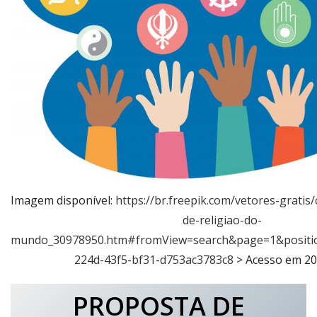
Imagem disponível:
https://br.freepik.com/vetores-gratis
de-religiao-do-
mundo_30978950.htm#fromView=search&page=1&positi
224d-43f5-bf31-d753ac3783c8
> Acesso em 20
PROPOSTA DE