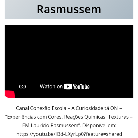
Rasmussem
Canal Conexão Escola – A Curiosidade tá ON –
“Experiências com Cores, Reações Químicas, Texturas –
EM Laurício Rasmussem”. Disponível em:
https://youtu.be/IBd-LXyrLp0?feature=shared