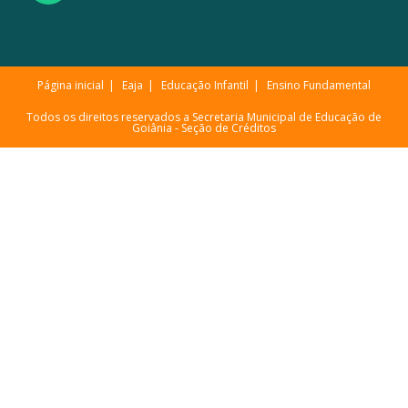
Página inicial
Eaja
Educação Infantil
Ensino Fundamental
Todos os direitos reservados a Secretaria Municipal de Educação de
Goiânia -
Seção de Créditos