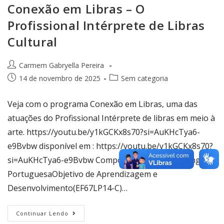
Conexão em Libras – O
Profissional Intérprete de Libras
Cultural
Carmem Gabryella Pereira
14 de novembro de 2025
Sem categoria
Veja com o programa Conexão em Libras, uma das
atuações do Profissional Intérprete de libras em meio à
arte. https://youtu.be/y1kGCKx8s70?si=AuKHcTya6-
e9Bvbw disponível em : https://youtu.be/y1kGCKx8s70?
si=AuKHcTya6-e9Bvbw Componente CurricularLíngua
PortuguesaObjetivo de Aprendizagem e
Desenvolvimento(EF67LP14-C)…
Continuar Lendo