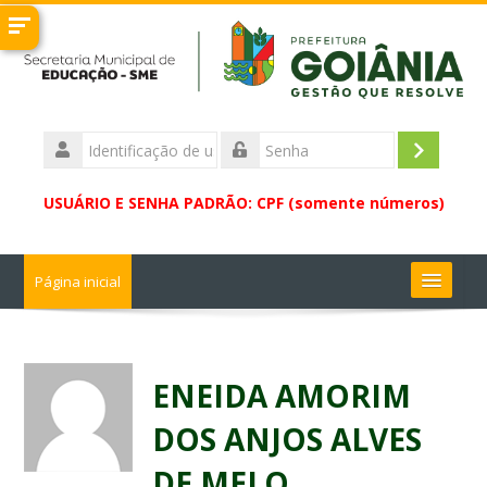
Ir
para
o
conteúdo
principal
Identificação
de
Acessar
Senha
usuário
USUÁRIO E SENHA PADRÃO: CPF (somente números)
Página inicial
Buscar
cursos
Enviar
ENEIDA AMORIM
DOS ANJOS ALVES
DE MELO