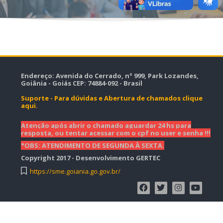
Endereço: Avenida do Cerrado, nº 999, Park Lozandes,
Goiânia - Goiás CEP: 74884-092
- Brasil
Suporte - Para dúvidas e Abertura de chamados clique
aqui.
Atenção após abrir o chamado aguardar 24 hs para
resposta, ou tentar acessar com o cpf no user e senha !!!
*OBS: ATENDIMENTO DE SEGUNDA À SEXTA.
Copyright 2017 - Desenvolvimento GERTEC
https://sme.goiania.go.gov.br/