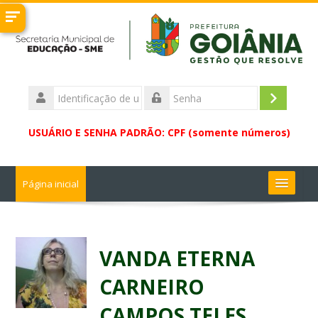
Ir
para
o
conteúdo
principal
Identificação
de
Acessar
Senha
usuário
USUÁRIO E SENHA PADRÃO: CPF (somente números)
Página inicial
Buscar
cursos
Enviar
VANDA ETERNA
CARNEIRO
CAMPOS TELES