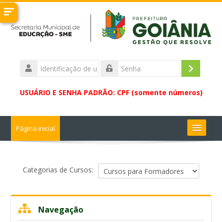
Ir
para
o
conteúdo
principal
Identificação
de
Acessar
Senha
usuário
USUÁRIO E SENHA PADRÃO: CPF (somente números)
Página inicial
Buscar
cursos
Enviar
Categorias de Cursos:
Pular
Navegação
Navegação