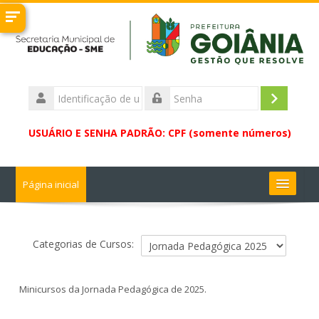
Ir
para
o
conteúdo
principal
Identificação
de
Acessar
Senha
usuário
USUÁRIO E SENHA PADRÃO: CPF (somente números)
Página inicial
Buscar
cursos
Enviar
Categorias de Cursos:
Minicursos da Jornada Pedagógica de 2025.