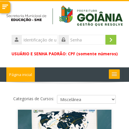
Ir
para
o
conteúdo
principal
Identificação
de
Acessar
Senha
usuário
USUÁRIO E SENHA PADRÃO: CPF (somente números)
Página inicial
Buscar
cursos
Enviar
Categorias de Cursos: